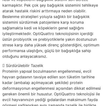
karmaşıktır. Pek çok şey bağışıklık sistemini tehlikeye
atarak hastalık riskini arttırmaya neden olabilir.
Beslenme stratejileri yoluyla sağlıklı bir bağışıklık
sistemini sürdürmek patojenlere karşı koruma
sağlamakta kedi ve köpeklerin genel sağlığını
iyileştirmektedir. OptiQuattro teknolojisinin içerdiği
üstün probiyotik ve prebiyotiklerle yakın dostunuzun
strese karşı daha yüksek direnç gösterdiğini, optimum
performansa ulaştığını, güçlü bir bağışıklığa sahip
olduğunu anlayacaksınız.
Sürdürülebilir Tazelik
Proteinin yapısal bozulmasının engellenmesi, evcil
hayvan gıdasının tavsiye edilen son tüketim tarihine
kadar (ambalajı açılmayacak şekilde) protein
deformasyonun engellenmesi açısından dikkat edilmesi
gereken önemli bir husustur. OptiQuattro teknolojisi ile
evcil hayvanınızın yediği gıdalardan maksimum fayda
görmesi sağlanırken aynı zamanda tazelik ile birlikte