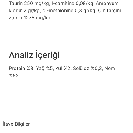
Taurin 250 mg/kg, l-carnitine 0,08/kg, Amonyum
klorür 2 gr/kg, dl-methionine 0,3 gr/kg, Çin tarçını
zamkı 1275 mg/kg.
Analiz İçeriği
Protein %8, Yağ %5, Kül %2, Selüloz %0,2, Nem
%82
İlave Bilgiler