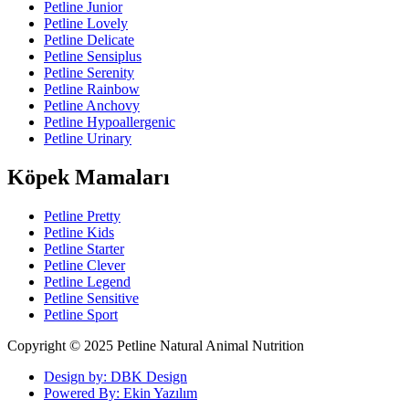
Petline Junior
Petline Lovely
Petline Delicate
Petline Sensiplus
Petline Serenity
Petline Rainbow
Petline Anchovy
Petline Hypoallergenic
Petline Urinary
Köpek Mamaları
Petline Pretty
Petline Kids
Petline Starter
Petline Clever
Petline Legend
Petline Sensitive
Petline Sport
Copyright © 2025 Petline Natural Animal Nutrition
Design by: DBK Design
Powered By: Ekin Yazılım