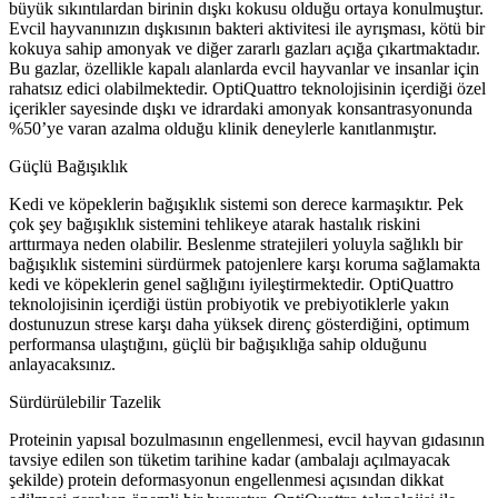
büyük sıkıntılardan birinin dışkı kokusu olduğu ortaya konulmuştur.
Evcil hayvanınızın dışkısının bakteri aktivitesi ile ayrışması, kötü bir
kokuya sahip amonyak ve diğer zararlı gazları açığa çıkartmaktadır.
Bu gazlar, özellikle kapalı alanlarda evcil hayvanlar ve insanlar için
rahatsız edici olabilmektedir. OptiQuattro teknolojisinin içerdiği özel
içerikler sayesinde dışkı ve idrardaki amonyak konsantrasyonunda
%50’ye varan azalma olduğu klinik deneylerle kanıtlanmıştır.
Güçlü Bağışıklık
Kedi ve köpeklerin bağışıklık sistemi son derece karmaşıktır. Pek
çok şey bağışıklık sistemini tehlikeye atarak hastalık riskini
arttırmaya neden olabilir. Beslenme stratejileri yoluyla sağlıklı bir
bağışıklık sistemini sürdürmek patojenlere karşı koruma sağlamakta
kedi ve köpeklerin genel sağlığını iyileştirmektedir. OptiQuattro
teknolojisinin içerdiği üstün probiyotik ve prebiyotiklerle yakın
dostunuzun strese karşı daha yüksek direnç gösterdiğini, optimum
performansa ulaştığını, güçlü bir bağışıklığa sahip olduğunu
anlayacaksınız.
Sürdürülebilir Tazelik
Proteinin yapısal bozulmasının engellenmesi, evcil hayvan gıdasının
tavsiye edilen son tüketim tarihine kadar (ambalajı açılmayacak
şekilde) protein deformasyonun engellenmesi açısından dikkat