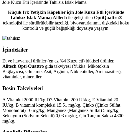
Jöle Kuzu Etli İçerisinde Tahılsız Islak Mama
Küçük Irk Yetişkin Köpekler için Jöle Kuzu Etli İçerisinde
Tahılsız Islak Mama
; Alltech
ile geliştirilen
OptiQuattro®
teknolojisi ile sürdürülebilir tazeliği, biyoyararlanımı, dışkıdaki koku
kontrolü ve güçlü bağışıklığı doyasıya yaşayın.
İçindekiler
Et ve hayvansal ürünler (en az %4 Kuzu eti) bitkisel ürünler,
Alltech Opti-Quattro
gıda takviyesi (Yukka, Mikotoksin
Bağlayıcısı, Glutamik Asit, Arginin, Nükleotidler, Aminoasitler),
vitaminler, mineraller.
Besin Takviyeleri
A Vitamini 2000 IU/kg D3 Vitamini 200 IU/kg, E Vitamini 20
IU/kg, B vitamini kompleksi 15,51 mg/kg, Çinko (Çinko Sülfat
Monohidrat) 10 mg/kg, Manganez (Manganez Sülfat) 5 mg/kg,
Selenyum (Sodyum Selenit) 0,03 mg/kg, Çin Tarçını Sakızı 4800
mg/kg.