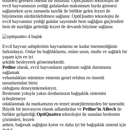
edilmesi gereken önemli bir husustur. OptiQuattro teknolojisi ile
evcil hayvanınızın yediği gıdalardan maksimum fayda görmesi
sağlanırken aynı zamanda tazelik ile birlikte gelen lezzet ile
büyümenin sürdürülebilmesi sağlanır. OptiQuattro teknolojisi ile
evcil hayvanınız yediği gıdalar sayesinde hem sağlığını güçlendirir
hem de tazeliğin getirdiği lezzet ile devamlı büyüme sağlanır.
Evcil hayvan sahiplerinin hayvanlarını ne kadar önemsediğinin
farkındayız. Onlar bu bağlılıklarını, onları uzun, mutlu ve sağlıklı bir
yaşam için en iyi
şekilde besleyerek göstermektedir.
Petline
olarak, evcil hayvanların optimum sağlık durumunu
sağlamak
vehastalıkları minimize etmenin genel refahın en önemli
unsurlarından birisi
olduğunu deneyimlemekteyiz.
Beslenme yoluyla yakın dostlarınızın bağışıklık sistemini
iyileştirmeye
odaklanmak da markamızın en temel stratejilerimizden bir tanesidir.
Büyük bir inovasyon olarak adlandırılan ve
Petline’in Alltech
ile
birlikte geliştirdiği
OptiQuattro
teknolojisi ile sunulan beslenme
çözümleri, lezzeti
arttırır, bağırsak sağlığını korur ve daha iyi bir bağışıklık sistemi için
doğal