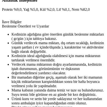
Analitik Bileşenler
Protein %9,0, Yağ %5,0, Kül %2,0, Lif %0,1, Nem %82,0
İlave Bilgiler
Beslenme Önerileri ve Uyarılar
Kedinizin ağırlığına göre önerilen günlük beslenme miktarları
( gr/gün ) için tabloya bakınız.
Günlük verilecek mama miktarı, dış ortam sıcaklığı, kedinizin
yaşam şartları ( ev içinde/dışında ), karakterine ve aktivitesine
bağlı olarak değişebilir.
Kedinizin ideal ağırlığında olabilmesi için mama miktarının
tartılarak verilmesi önemlidir.
Verilecek mama miktarının doğru ayarlanmasında, kedinizin
iştah durumunun, görünümünün ve dışkısının
değerlendirilmesi yardımcı olacaktır.
Bir mamadan diğerine geçiş, aşamalı olarak her iki mamanın
küçük miktarlarının karıştırıldıktan sonra bir hafta boyunca
verilmesi yolu ile yapılmalıdır.
Mama kabının yanında daima temiz ve taze su bulundurunuz.
Suyu temiz bile görünse en az günde bir kez değiştiriniz.
Ürünü kuru ve serin bir yerde saklayınız ve her kullanımdan
sonra ambalajın iyice kapandığından emin olunuz.