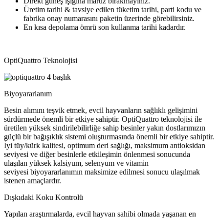
Direkt güneş ışığına maruz bırakmayınız.
Üretim tarihi & tavsiye edilen tüketim tarihi, parti kodu ve
fabrika onay numarasını paketin üzerinde görebilirsiniz.
En kısa depolama ömrü son kullanma tarihi kadardır.
OptiQuattro Teknolojisi
Biyoyararlanım
Besin alımını teşvik etmek, evcil hayvanların sağlıklı gelişimini
sürdürmede önemli bir etkiye sahiptir. OptiQuattro teknolojisi ile
üretilen yüksek sindirilebilirliğe sahip besinler yakın dostlarımızın
güçlü bir bağışıklık sistemi oluşturmasında önemli bir etkiye sahiptir.
İyi tüy/kürk kalitesi, optimum deri sağlığı, maksimum antioksidan
seviyesi ve diğer besinlerle etkileşimin önlenmesi sonucunda
ulaşılan yüksek kalsiyum, selenyum ve vitamin
seviyesi biyoyararlanımın maksimize edilmesi sonucu ulaşılmak
istenen amaçlardır.
Dışkıdaki Koku Kontrolü
Yapılan araştırmalarda, evcil hayvan sahibi olmada yaşanan en