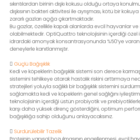
sıkıntılardan birinin dışkı kokusu olduğu ortaya konulmu
dışkısının bakteri aktivitesi ile ayrışması, kötü bir kok
zararlı gazları açığa çıkartmaktadır.
Bu gazlar, özellikle kapalı alanlarda evcil hayvanlar ve 
olabilmektedir. OptiQuattro teknolojisinin içerdiği özel 
idrardaki amonyak konsantrasyonunda %50’ye varan 
deneylerle kanıtlanmıştır.
Güçlü Bağışıklık
Kedi ve köpeklerin bağışıklık sistemi son derece karmaşık
sistemini tehlikeye atarak hastalık riskini arttırmaya ne
stratejileri yoluyla sağlıklı bir bağışıklık sistemini sür
sağlamakta kedi ve köpeklerin genel sağlığını iyileştir
teknolojisinin içerdiği üstün probiyotik ve prebiyotikle
karşı daha yüksek direnç gösterdiğini, optimum perform
bağışıklığa sahip olduğunu anlayacaksınız.
Sürdürülebilir Tazelik
Proteinin yapısal bozulmasının engellenmesi, evcil ha