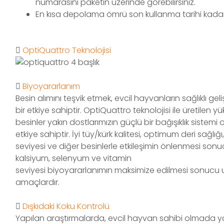
numarasını paketin üzerinde görebilirsiniz.
En kısa depolama ömrü son kullanma tarihi kadar
OptiQuattro Teknolojisi
Biyoyararlanım
Besin alımını teşvik etmek, evcil hayvanların sağlıklı g
bir etkiye sahiptir. OptiQuattro teknolojisi ile üretilen yük
besinler yakın dostlarımızın güçlü bir bağışıklık sistem
etkiye sahiptir. İyi tüy/kürk kalitesi, optimum deri sağ
seviyesi ve diğer besinlerle etkileşimin önlenmesi son
kalsiyum, selenyum ve vitamin
seviyesi biyoyararlanımın maksimize edilmesi sonucu 
amaçlardır.
Dışkıdaki Koku Kontrolü
Yapılan araştırmalarda, evcil hayvan sahibi olmada