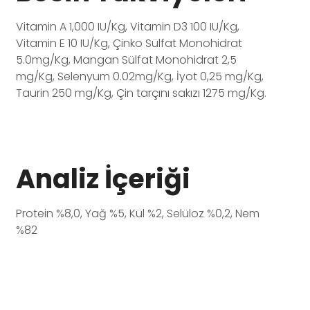
Vitamin A 1,000 IU/Kg, Vitamin D3 100 IU/Kg,
Vitamin E 10 IU/Kg, Çinko Sülfat Monohidrat
5.0mg/Kg, Mangan Sülfat Monohidrat 2,5
mg/Kg, Selenyum 0.02mg/Kg, İyot 0,25 mg/Kg,
Taurin 250 mg/Kg, Çin tarçını sakızı 1275 mg/Kg.
Analiz İçeriği
Protein %8,0, Yağ %5, Kül %2, Selüloz %0,2, Nem
%82