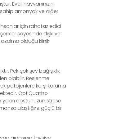
ştur. Evcil hayvanınızın
uya sahip amonyak ve diğer
insanlar için rahatsız edici
içerikler sayesinde dışkı ve
azalma olduğu klinik
tır. Pek çok şey bağışıklık
den olabilir. Beslenme
dürmek patojenlere karşı koruma
mektedir. OptiQuattro
rle yakın dostunuzun strese
ansa ulaştığını, güçlü bir
yvan gıdasının tavsiye