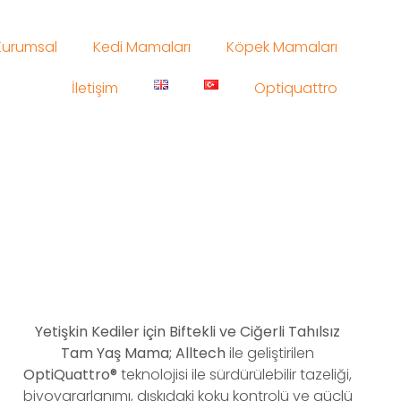
Kurumsal
Kedi Mamaları
Köpek Mamaları
İletişim
Optiquattro
Yetişkin Kediler için Biftekli ve Ciğerli
Tahılsız
Tam Yaş Mama; Alltech
ile geliştirilen
OptiQuattro®
teknolojisi ile sürdürülebilir tazeliği,
biyoyararlanımı, dışkıdaki koku kontrolü ve güçlü