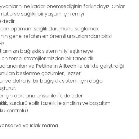
ayvanlarını ne kadar önemsediğinin farkındayız. Onlar
 mutlu ve sağlıklı bir yaşam için en iyi
ktedir.
nların optimum sağlık durumunu sağlamak
nin genel refahın en önemli unsurlarından birisi
iz.
rınızın bağışıklık sistemini iyileştirmeye
 temel stratejilerimizden bir tanesidir.
adlandırılan ve
Petline’in Alltech
ile birlikte geliştirdiği
 sunulan beslenme çözümleri, lezzeti
rur ve daha iyi bir bağışıklık sistemi için doğal
şturur.
er için dört ana unsur ile ifade eder.
ık, sürdürülebilir tazelik ile sindirim ve boşaltım
oku kontrolü)
e konserve ve ıslak mama