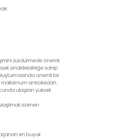
dır.
elişimini sürdürmede önemli
sek sindirilebilirliğe sahip
i oluşturmasında önemli bir
lığı, maksimum antioksidan
ucunda ulaşılan yüksek
ulaşılmak istenen
 yaşanan en büyük