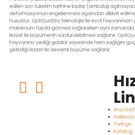
edilen son tüketim tarihine kadar (ambalajı açılmayac
deformasyonun engellenmesi açısından dikkat edilmes
husustur. OptiQuattro teknolojisi ile evcil hayvanınızın
maksimum fayda görmesi sağlanırken aynı zamanda taze
lezzet ile büyümenin sürdürülebilmesi sağlanır. OptiQuatt
hayvanınız yediği gıdalar sayesinde hem sağlığını güçl
getirdiği lezzet ile devamlı büyüme sağlanır.
Hız
Li
Ana Say
Hakkımız
Tarihçe
Katalog