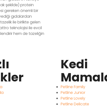
ak şekilde) protein
i gereken önemli bir
 yediği gıdalardan
lik ile birlikte gelen
ro teknolojisi ile evcil
endirir hem de tazeliğin
lı
Kedi
nkler
Mamala
fa
Petline Family
da
Petline Junior
Petline Lovely
Petline Delicate