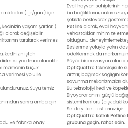
Evcil hayvan sahiplerinin h
miktarları ( gr/gün ) için
bu bağlılıklarını, onları uzun,
şekilde besleyerek gösterme
 kedinizin yaşam şartları (
Petline
olarak, evcil hayva
lı olarak değişebilir.
vehastalıkları minimize etme
ktarının tartılarak verilmesi
olduğunu deneyimlemektey
Beslenme yoluyla yakın dostla
 kedinizin iştah
odaklanmak da markamızın en
rilmesi yardımcı olacaktır.
Büyük bir inovasyon olarak 
iki mamanın küçük
OptiQuattro
teknolojisi ile
ca verilmesi yolu ile
arttırır, bağırsak sağlığını ko
savunma mekanizmaları olu
ulundurunuz. Suyu temiz
Bu teknolojiyi kedi ve köpekl
Biyoyararlanım, güçlü bağışıkl
ullanımdan sonra ambalajın
sistemi konforu (dışkıdaki k
Siz de yakın dostlarınız için
OptiQuattro katkılı Petlin
i kodu ve fabrika onay
grubuna geçin, rahat edin.