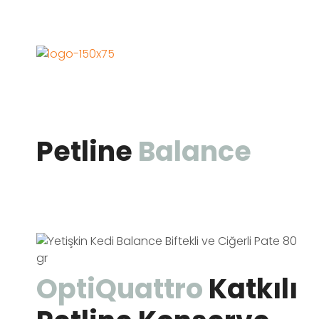
Petline
Balance
OptiQuattro
Katkılı